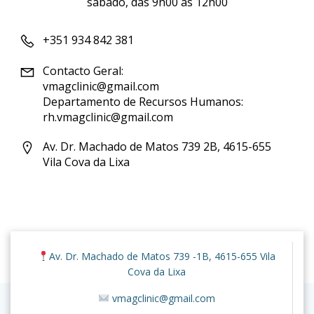
sábado, das 9h00 às 12h00
+351 934 842 381
Contacto Geral:
vmagclinic@gmail.com
Departamento de Recursos Humanos:
rh.vmagclinic@gmail.com
Av. Dr. Machado de Matos 739 2B, 4615-655
Vila Cova da Lixa
© 2026 VMAG Clinic. Created for free using WordPress
Av. Dr. Machado de Matos 739 -1B, 4615-655 Vila
and
Colibri
Cova da Lixa
vmagclinic@gmail.com