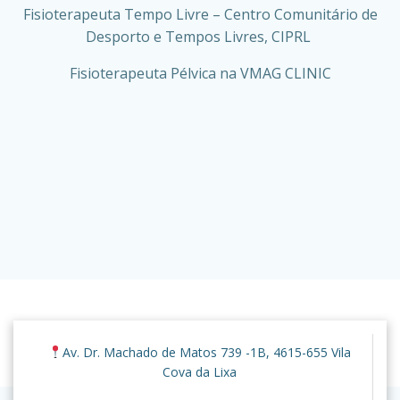
Fisioterapeuta Tempo Livre – Centro Comunitário de
Desporto e Tempos Livres, CIPRL
Fisioterapeuta Pélvica na VMAG CLINIC
© 2026 VMAG Clinic. Created for free using WordPress
Av. Dr. Machado de Matos 739 -1B, 4615-655 Vila
and
Colibri
Cova da Lixa