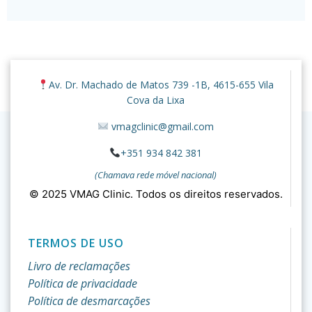
© 2026 VMAG Clinic. Created for free using WordPress
Av. Dr. Machado de Matos 739 -1B, 4615-655 Vila
and
Colibri
Cova da Lixa
vmagclinic@gmail.com
+351 934 842 381
(Chamava rede móvel nacional)
© 2025 VMAG Clinic. Todos os direitos reservados.
TERMOS DE USO
Livro de reclamações
Política de privacidade
Política de desmarcações