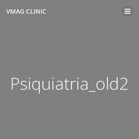
Skip
VMAG CLINIC
to
content
Psiquiatria_old2