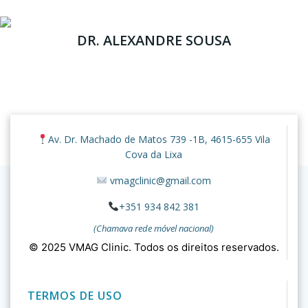
DR. ALEXANDRE SOUSA
© 2026 VMAG Clinic. Created for free using WordPress
Av. Dr. Machado de Matos 739 -1B, 4615-655 Vila
and
Colibri
Cova da Lixa
vmagclinic@gmail.com
+351 934 842 381
(Chamava rede móvel nacional)
© 2025 VMAG Clinic. Todos os direitos reservados.
TERMOS DE USO