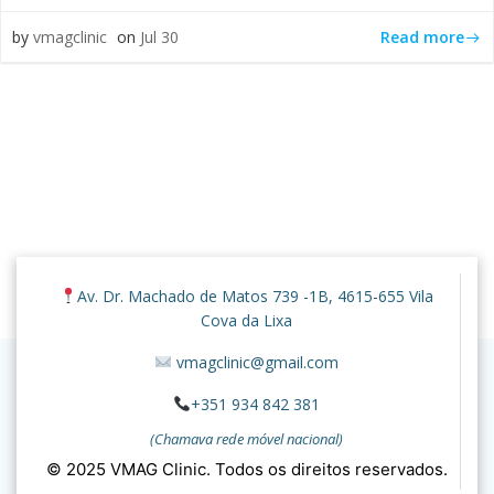
Read more
by
vmagclinic
on
Jul 30
© 2026 VMAG Clinic. Created for free using WordPress
Av. Dr. Machado de Matos 739 -1B, 4615-655 Vila
and
Colibri
Cova da Lixa
vmagclinic@gmail.com
+351 934 842 381
(Chamava rede móvel nacional)
© 2025 VMAG Clinic. Todos os direitos reservados.